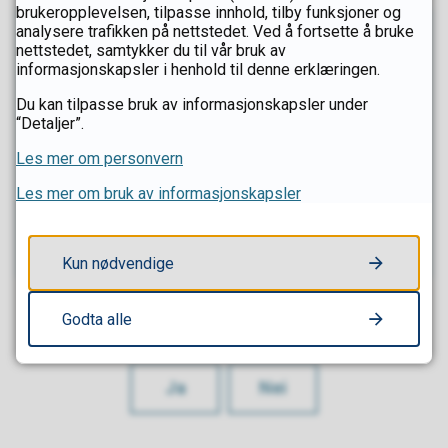
brukeropplevelsen, tilpasse innhold, tilby funksjoner og
analysere trafikken på nettstedet. Ved å fortsette å bruke
nettstedet, samtykker du til vår bruk av
informasjonskapsler i henhold til denne erklæringen.
Har du innspill til endringer
Du kan tilpasse bruk av informasjonskapsler under
eller forbedringer?
“Detaljer”.
Kontakt teamet som drifter
Les mer om personvern
Innlandsstatistikk
Les mer om bruk av informasjonskapsler
Send e-post
E-
post
Kun nødvendige
Godta alle
Fant du det du lette etter?
Ja
Nei