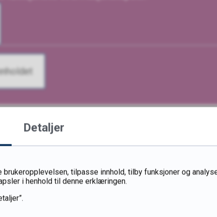
nnholdet
Detaljer
 brukeropplevelsen, tilpasse innhold, tilby funksjoner og analyse
apsler i henhold til denne erklæringen.
taljer”.