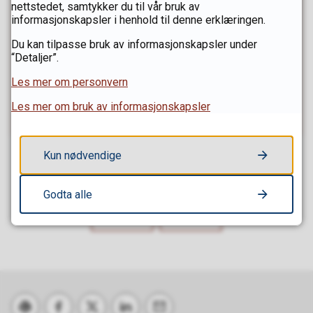
nettstedet, samtykker du til vår bruk av
eller forbedringer?
informasjonskapsler i henhold til denne erklæringen.
Kontakt teamet som drifter
Du kan tilpasse bruk av informasjonskapsler under
“Detaljer”.
Innlandsstatistikk
Les mer om personvern
Send e-post
E-
Les mer om bruk av informasjonskapsler
post
Kun nødvendige
Fant du det du lette etter?
Godta alle
Ja
Nei