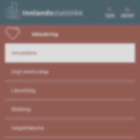
SØK
MENY
Inkludering
Innvandrere
Ungt utenforskap
Likestilling
Mobbing
Valgdeltakelse