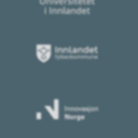
Innlandet
fylkeskommune
Innovasjon
Norge