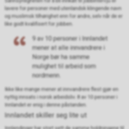
Sannsynligheten for å bli innkalt til jobbintervju er
lavere for personer med utenlandsk klingende navn
og muslimsk tilhørighet enn for andre, selv når de er
like godt kvalifisert for jobben.
9 av 10 personer i Innlandet
mener at alle innvandrere i
Norge bør ha samme
mulighet til arbeid som
nordmenn.
Ikke like mange mener at innvandrere flest gjør en
nyttig innsats i norsk arbeidsliv. 8 av 10 personer i
Innlandet er enig i denne påstanden.
Innlandet skiller seg lite ut
Innlendinger har stort sett de samme holdningene til