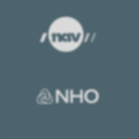
NAV
NHO
NTNU