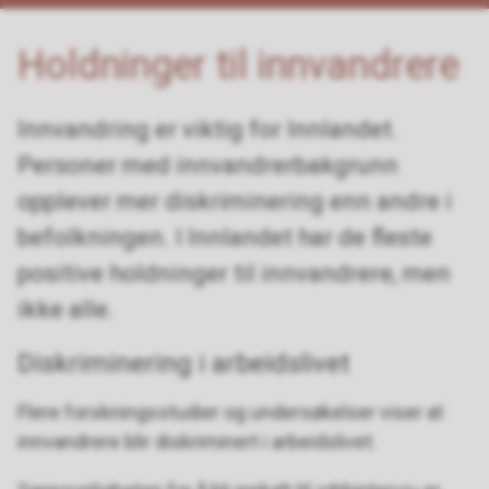
Holdninger til innvandrere
Innvandring er viktig for Innlandet.
Personer med innvandrerbakgrunn
opplever mer diskriminering enn andre i
befolkningen. I Innlandet har de fleste
positive holdninger til innvandrere, men
ikke alle.
Diskriminering i arbeidslivet
Flere forskningsstudier og undersøkelser viser at
innvandrere blir diskriminert i arbeidslivet.