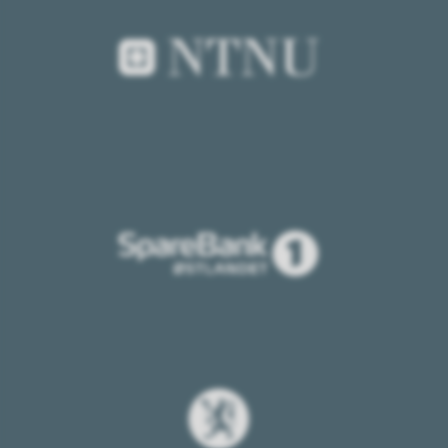
Sparebank1
Østlandet
Statsforvalteren
i
Innlandet