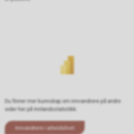
Du finner mer kunnskap om innvandrere på andre
sider her på Innlandsstatistikk:
Innvandrere i arbeidslivet