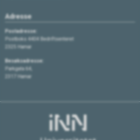
Adresse
Postadresse:
Postboks 4404 Bedriftsenteret
2325 Hamar
Besøksadresse:
Parkgata 64,
2317 Hamar
HiNN