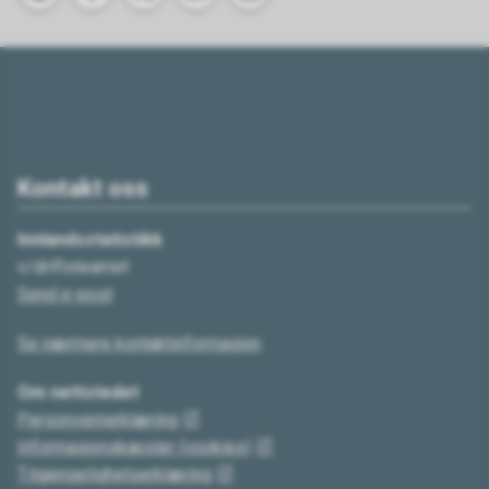
Skriv ut
Del på Facebook
Del på Twitter
Del på LinkedIn
Tips en venn
Kontakt oss
Innlandsstatistikk
v/driftsteamet
Send e-post
Se nærmere kontaktinformasjon
Om nettstedet
Personvernerklæring
Informasjonskapsler (cookies)
Tilgjengelighetserklæring