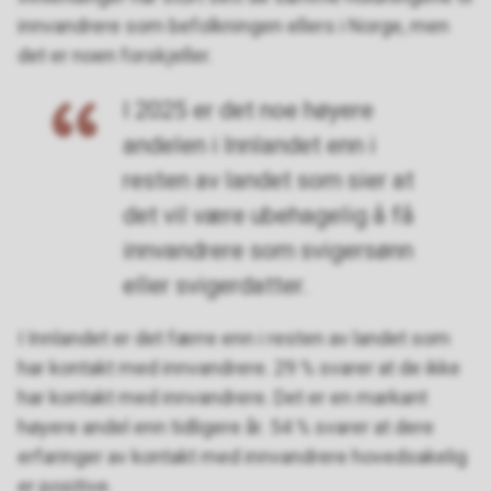
innvandrere som befolkningen ellers i Norge, men
det er noen forskjeller.
I 2025 er det noe høyere
andelen i Innlandet enn i
resten av landet som sier at
det vil være ubehagelig å få
innvandrere som svigersønn
eller svigerdatter.
I Innlandet er det færre enn i resten av landet som
har kontakt med innvandrere. 29 % svarer at de ikke
har kontakt med innvandrere. Det er en markant
høyere andel enn tidligere år. 54 % svarer at dere
erfaringer av kontakt med innvandrere hovedsakelig
er positive.