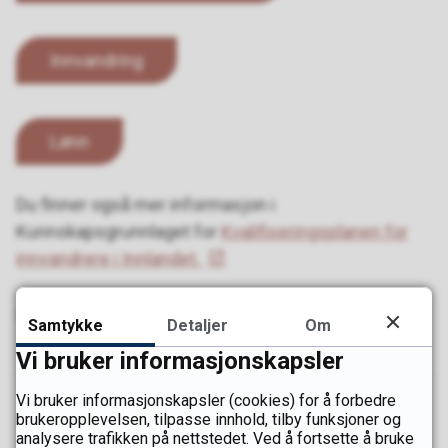
Innvandring
Lønn
Du finner også mer informasjon i
Kunnskapsgrunnlaget for
Kvalifiseringsplanen for
innvandrere i Innlandet.
Sist endret
12.05.2026 15.14
Samtykke
Detaljer
Om
Vi bruker informasjonskapsler
Vi bruker informasjonskapsler (cookies) for å forbedre
brukeropplevelsen, tilpasse innhold, tilby funksjoner og
Har du innspill til endringer
analysere trafikken på nettstedet. Ved å fortsette å bruke