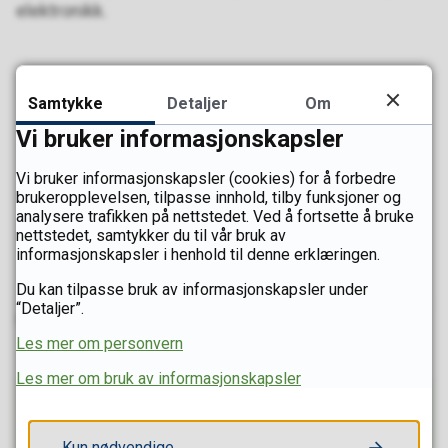
elektronikk.
Samtykke
Detaljer
Om
Vi bruker informasjonskapsler
Vi bruker informasjonskapsler (cookies) for å forbedre
brukeropplevelsen, tilpasse innhold, tilby funksjoner og
analysere trafikken på nettstedet. Ved å fortsette å bruke
nettstedet, samtykker du til vår bruk av
informasjonskapsler i henhold til denne erklæringen.
Du kan tilpasse bruk av informasjonskapsler under
“Detaljer”.
Sist endret
12.05.2026 15.14
Les mer om personvern
Les mer om bruk av informasjonskapsler
Har du innspill til endringer
Kun nødvendige